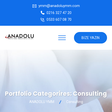
ymm@anadoluymm.com
0216 327 47 20
0533 607 08 70
BIZE YAZIN
Portfolio Categorires:
Consulting
ANADOLU YMM
Consulting