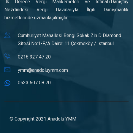
İlk Derece Vergi Mahkemeleri ve İstinaf/Danıştay
Nezdindeki Vergi Davalarıyla İlgili Danışmanlık
hizmetlerinde uzmanlaşılmıştır.
Cumhuriyet Mahallesi Bengi Sokak Zin D Diamond
Sitesi No:1-F/A Daire: 11 Çekmeköy / İstanbul
0216 327 47 20
ymm@anadoluymm.com
0533 607 08 70
© Copyright 2021 Anadolu YMM