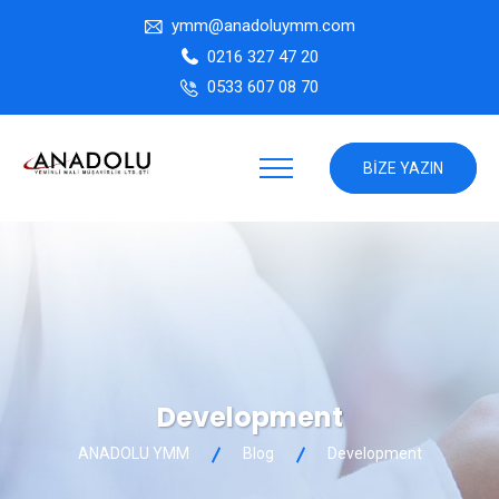
ymm@anadoluymm.com
0216 327 47 20
0533 607 08 70
BIZE YAZIN
Development
ANADOLU YMM
Blog
Development