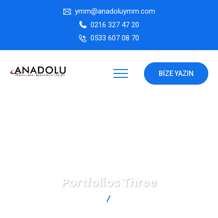
ymm@anadoluymm.com
0216 327 47 20
0533 607 08 70
BIZE YAZIN
Portfolios Three
ANADOLU YMM
Portfolios Three