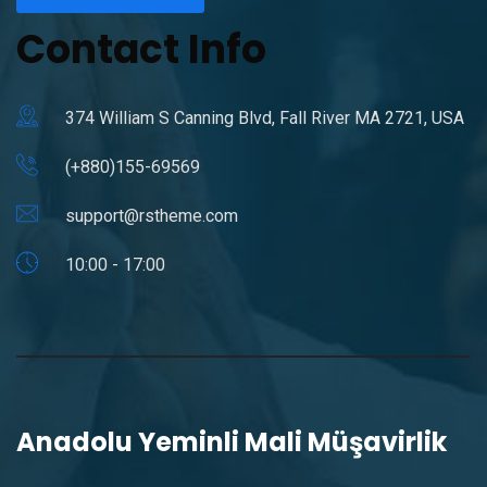
Contact Info
374 William S Canning Blvd, Fall River MA 2721, USA
(+880)155-69569
support@rstheme.com
10:00 - 17:00
Anadolu Yeminli Mali Müşavirlik