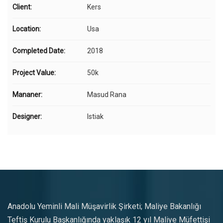
Client:
Kers
Location:
Usa
Completed Date:
2018
Project Value:
50k
Mananer:
Masud Rana
Designer:
Istiak
Anadolu Yeminli Mali Müşavirlik Şirketi; Maliye Bakanlığı
Teftiş Kurulu Başkanlığında yaklaşık 12 yıl Maliye Müfettişi