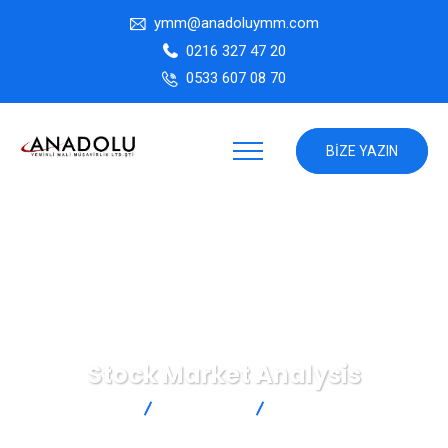
ymm@anadoluymm.com
0216 327 47 20
0533 607 08 70
BIZE YAZIN
Stock Market Analysis
ANADOLU YMM
Marketing
Stock Market Analysis