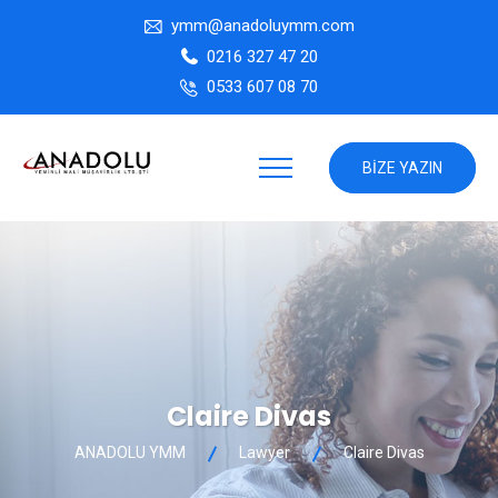
ymm@anadoluymm.com
0216 327 47 20
0533 607 08 70
BIZE YAZIN
Claire Divas
ANADOLU YMM
Lawyer
Claire Divas