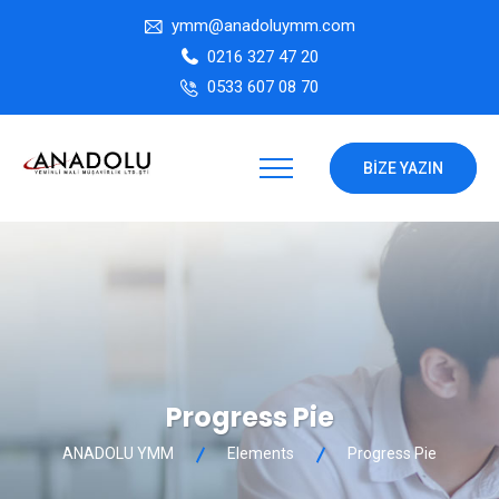
ymm@anadoluymm.com
0216 327 47 20
0533 607 08 70
BIZE YAZIN
Progress Pie
ANADOLU YMM
Elements
Progress Pie