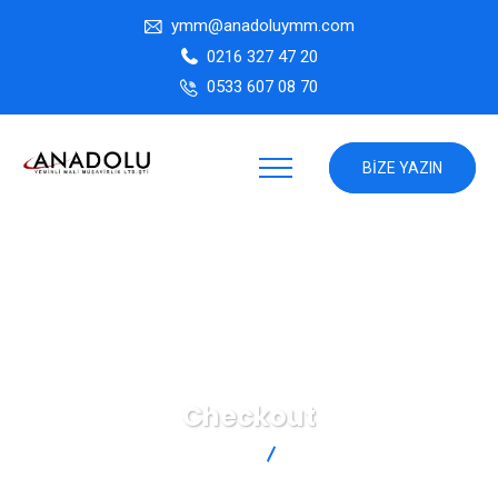
ymm@anadoluymm.com
0216 327 47 20
0533 607 08 70
BIZE YAZIN
Checkout
ANADOLU YMM
Checkout